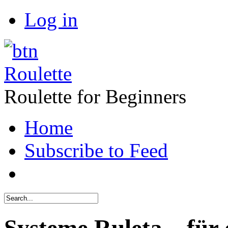
Log in
Roulette
Roulette for Beginners
Home
Subscribe to Feed