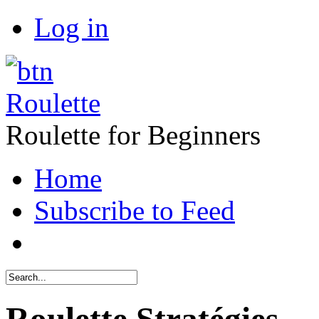
Log in
Roulette
Roulette for Beginners
Home
Subscribe to Feed