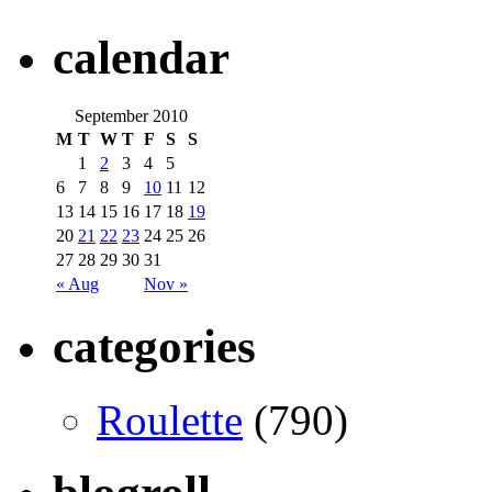
calendar
September 2010
M
T
W
T
F
S
S
1
2
3
4
5
6
7
8
9
10
11
12
13
14
15
16
17
18
19
20
21
22
23
24
25
26
27
28
29
30
31
« Aug
Nov »
categories
Roulette
(790)