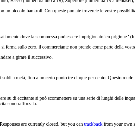
nto, Basso (numeri da uno a 18), Superiore (numeri da 19 a trentasei),
 un piccolo bankroll. Con queste puntate troverete le vostre possibili
attamente dove la scommessa può essere imprigionato 'en prigione.' (Ind
a si ferma sullo zero, il commerciante non prende come parte della vost
ndare a girare il successivo.
 soldi a metà, fino a un certo punto tre cinque per cento. Questo rende 
e su di eccitante si può scommettere su una serie di lunghi delle inquadr
cita sono rafforzata.
Responses are currently closed, but you can
trackback
from your own si