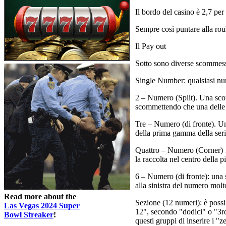
Il bordo del casino è 2,7 pe
Sempre così puntare alla rou
Il Pay out
Sotto sono diverse scommesse
Single Number: qualsiasi num
2 – Numero (Split). Una scom
scommettendo che una delle 
Tre – Numero (di fronte). Un
della prima gamma della seri
Quattro – Numero (Corner) …
la raccolta nel centro della p
6 – Numero (di fronte): una 
alla sinistra del numero molto
Read more about the
Sezione (12 numeri): è possi
Las Vegas 2024 Super
12", secondo "dodici" o "3rd 
Bowl Streaker
!
questi gruppi di inserire i "