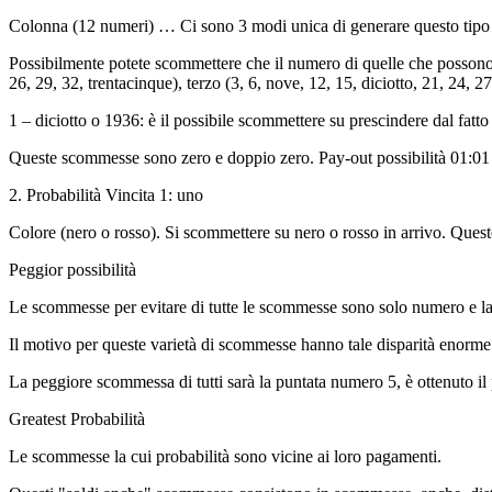
Colonna (12 numeri) … Ci sono 3 modi unica di generare questo tipo
Possibilmente potete scommettere che il numero di quelle che possono nas
26, 29, 32, trentacinque), terzo (3, 6, nove, 12, 15, diciotto, 21, 24, 27
1 – diciotto o 1936: è il possibile scommettere su prescindere dal fatt
Queste scommesse sono zero e doppio zero. Pay-out possibilità 01:01
2. Probabilità Vincita 1: uno
Colore (nero o rosso). Si scommettere su nero o rosso in arrivo. Ques
Peggior possibilità
Le scommesse per evitare di tutte le scommesse sono solo numero e la 
Il motivo per queste varietà di scommesse hanno tale disparità enorme tr
La peggiore scommessa di tutti sarà la puntata numero 5, è ottenuto il
Greatest Probabilità
Le scommesse la cui probabilità sono vicine ai loro pagamenti.