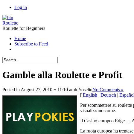
Log in
Roulette
Roulette for Beginners
Home
Subscribe to Feed
Gamble alla Roulette e Profit
Posted in August 27, 2010 ¬ 11:10 amh.
Yoselin
No Comments »
[
English
|
Deutsch
|
Españo
Per scommettere su roulette p
visualizzano come.
Il Casinò europeo Edge … 
La ruota europea ha trentase