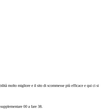
lità molto migliore e il sito di scommesse più efficace e qui ci si
 supplementare 00 a fare 38.