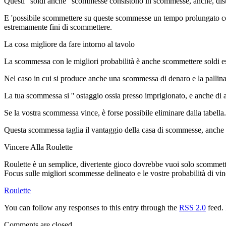
Questi "soldi anche" scommesse consistono in scommesse, anche, disti
E 'possibile scommettere su queste scommesse un tempo prolungato con
estremamente fini di scommettere.
La cosa migliore da fare intorno al tavolo
La scommessa con le migliori probabilità è anche scommettere soldi es
Nel caso in cui si produce anche una scommessa di denaro e la pallin
La tua scommessa si '' ostaggio ossia presso imprigionato, e anche di a
Se la vostra scommessa vince, è forse possibile eliminare dalla tabella.
Questa scommessa taglia il vantaggio della casa di scommesse, anche i
Vincere Alla Roulette
Roulette è un semplice, divertente gioco dovrebbe vuoi solo scommetter
Focus sulle migliori scommesse delineato e le vostre probabilità di vin
Roulette
You can follow any responses to this entry through the
RSS 2.0
feed. 
Comments are closed.