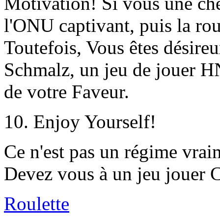
Motivation! Si vous une ch
l'ONU captivant, puis la roule
Toutefois, Vous êtes désire
Schmalz, un jeu de jouer H
de votre Faveur.
10. Enjoy Yourself!
Ce n'est pas un régime vraim
Devez vous à un jeu jouer 
Roulette