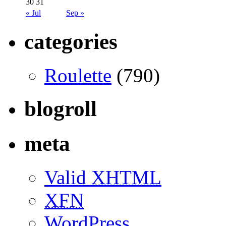
30
31
« Jul
Sep »
categories
Roulette
(790)
blogroll
meta
Valid
XHTML
XFN
WordPress