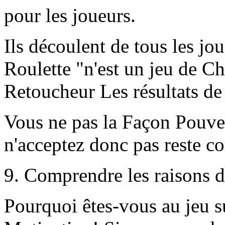
pour les joueurs.
Ils découlent de tous les jo
Roulette "n'est un jeu de Ch
Retoucheur Les résultats de
Vous ne pas la Façon Pouvez
n'acceptez donc pas reste
9. Comprendre les raisons d
Pourquoi êtes-vous au jeu s