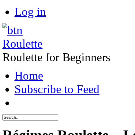
Log in
Roulette
Roulette for Beginners
Home
Subscribe to Feed