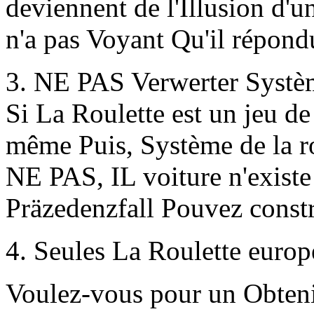
deviennent de l'Illusion d'u
n'a pas Voyant Qu'il répon
3. NE PAS Verwerter Systè
Si La Roulette est un jeu 
même Puis, Système de la r
NE PAS, IL voiture n'existe
Präzedenzfall Pouvez constr
4. Seules La Roulette euro
Voulez-vous pour un Obteni