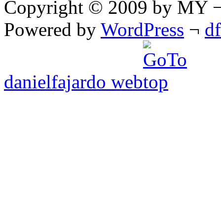
Copyright © 2009 by MY ¬ A
Powered by
WordPress
¬
d
danielfajardo web