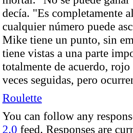
decía. "Es completamente al
cualquier número puede asc
Mike tiene un punto, sin em
tiene vistas a una parte imp
totalmente de acuerdo, rojo 
veces seguidas, pero ocurre
Roulette
You can follow any response
2.0
feed. Responses are curr