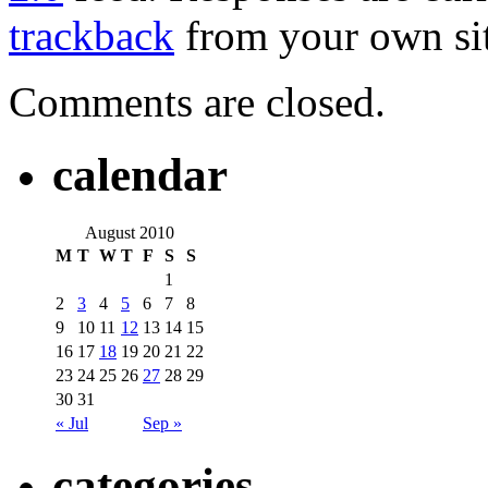
trackback
from your own sit
Comments are closed.
calendar
August 2010
M
T
W
T
F
S
S
1
2
3
4
5
6
7
8
9
10
11
12
13
14
15
16
17
18
19
20
21
22
23
24
25
26
27
28
29
30
31
« Jul
Sep »
categories