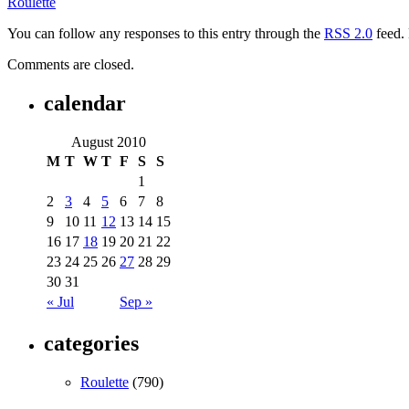
Roulette
You can follow any responses to this entry through the
RSS 2.0
feed. 
Comments are closed.
calendar
August 2010
M
T
W
T
F
S
S
1
2
3
4
5
6
7
8
9
10
11
12
13
14
15
16
17
18
19
20
21
22
23
24
25
26
27
28
29
30
31
« Jul
Sep »
categories
Roulette
(790)