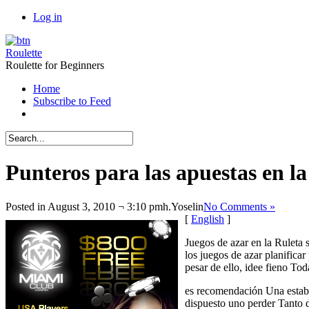
Log in
Roulette
Roulette for Beginners
Home
Subscribe to Feed
Punteros para las apuestas en la
Posted in August 3, 2010 ¬ 3:10 pmh.
Yoselin
No Comments »
[
English
]
Juegos de azar en la Ruleta 
los juegos de azar planific
pesar de ello, idee fieno Tod
es recomendación Una establ
dispuesto uno perder Tanto 