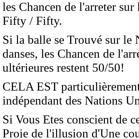
les Chancen de l'arreter su
Fifty / Fifty.
Si la balle se Trouvé sur 
danses, les Chancen de l'arre
ultérieures restent 50/50!
CELA EST particulièrement
indépendant des Nations Un
Si Vous Etes conscient de c
Proie de l'illusion d'Une co