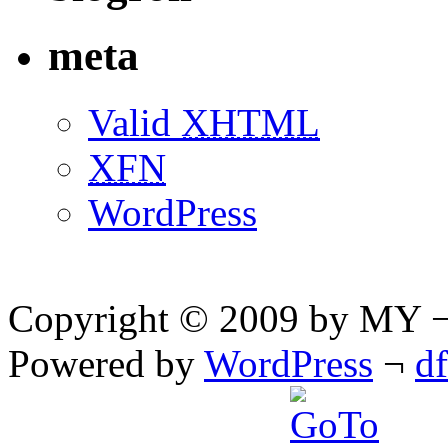
meta
Valid
XHTML
XFN
WordPress
Copyright © 2009 by MY ¬ A
Powered by
WordPress
¬
d