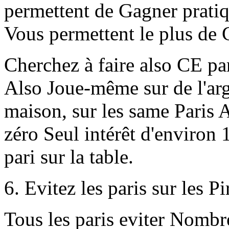
permettent de Gagner prati
Vous permettent le plus de
Cherchez à faire also CE p
Also Joue-même sur de l'arg
maison, sur les same Paris Av
zéro Seul intérêt d'environ
pari sur la table.
6. Evitez les paris sur les Pi
Tous les paris eviter Nombr