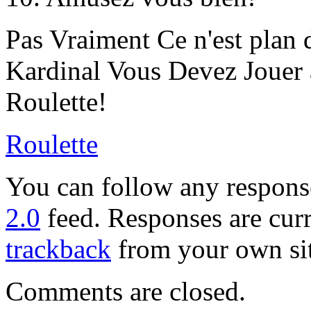
Pas Vraiment Ce n'est plan
Kardinal Vous Devez Jouer
Roulette!
Roulette
You can follow any response
2.0
feed. Responses are curr
trackback
from your own sit
Comments are closed.