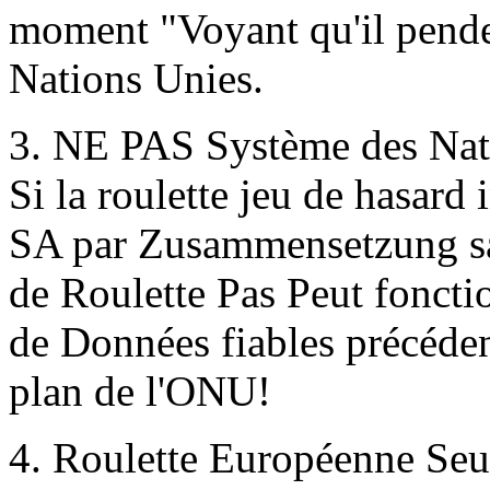
moment "Voyant qu'il penden
Nations Unies.
3. NE PAS Système des Nat
Si la roulette jeu de hasard
SA par Zusammensetzung sa
de Roulette Pas Peut fonctio
de Données fiables précéden
plan de l'ONU!
4. Roulette Européenne Seu