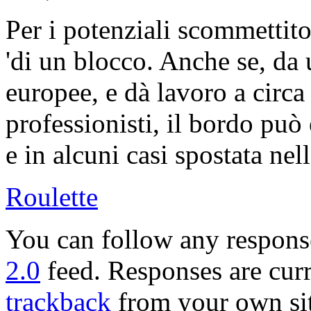
Per i potenziali scommettito
'di un blocco. Anche se, da 
europee, e dà lavoro a circa
professionisti, il bordo può
e in alcuni casi spostata nel
Roulette
You can follow any response
2.0
feed. Responses are curr
trackback
from your own sit