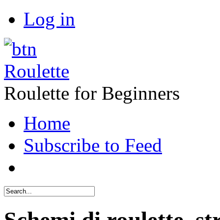
Log in
Roulette
Roulette for Beginners
Home
Subscribe to Feed