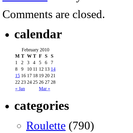
Comments are closed.
calendar
February 2010
M
T
W
T
F
S
S
1
2
3
4
5
6
7
8
9
10
11
12
13
14
15
16
17
18
19
20
21
22
23
24
25
26
27
28
« Jan
Mar »
categories
Roulette
(790)