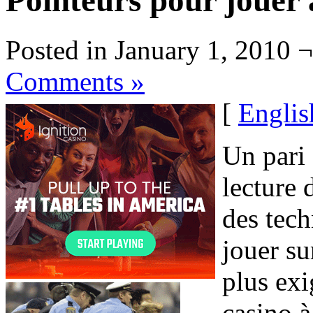
Pointeurs pour jouer 
Posted in January 1, 2010 
Comments »
[
Englis
Un pari 
lecture 
des tech
jouer sur
plus exi
casino à