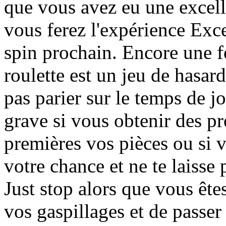
que vous avez eu une excel
vous ferez l'expérience Exc
spin prochain. Encore une foi
roulette est un jeu de hasar
pas parier sur le temps de jo
grave si vous obtenir des p
premières vos pièces ou si 
votre chance et ne te laisse p
Just stop alors que vous êt
vos gaspillages et de passer 