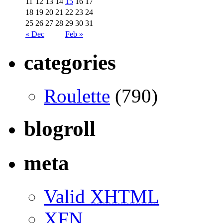
11
12
13
14
15
16
17
18
19
20
21
22
23
24
25
26
27
28
29
30
31
« Dec
Feb »
categories
Roulette
(790)
blogroll
meta
Valid
XHTML
XFN