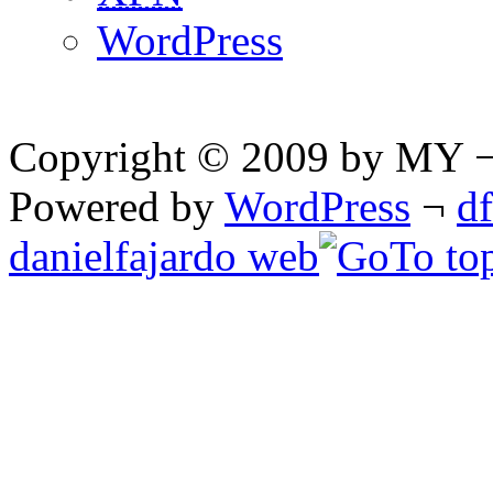
WordPress
Copyright © 2009 by MY ¬ A
Powered by
WordPress
¬
d
danielfajardo web