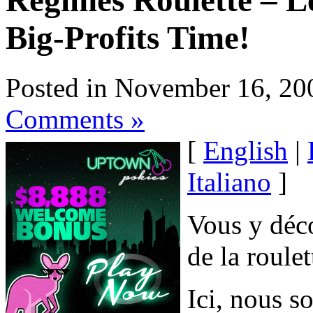
Régimes Roulette – L
Big-Profits Time!
Posted in November 16, 20
Comments »
[
English
|
Italiano
]
Vous y déc
de la roule
Ici, nous s