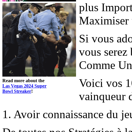
plus Import
Maximiser v
Si vous ado
vous serez 
Comme Un 
Voici vos 1
Read more about the
Las Vegas 2024 Super
Bowl Streaker
!
vainqueur d
1. Avoir connaissance du je