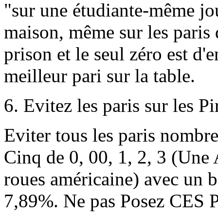
"sur une étudiante-même jou
maison, même sur les paris d
prison et le seul zéro est d
meilleur pari sur la table.
6. Evitez les paris sur les Pi
Eviter tous les paris nomb
Cinq de 0, 00, 1, 2, 3 (Une 
roues américaine) avec un bo
7,89%. Ne pas Posez CES P