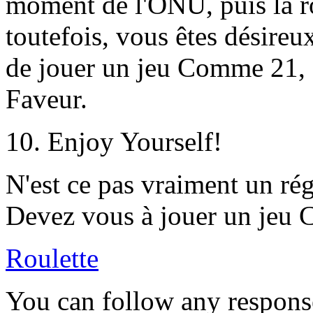
moment de l'ONU, puis la roul
toutefois, vous êtes désireu
de jouer un jeu Comme 21, où
Faveur.
10. Enjoy Yourself!
N'est ce pas vraiment un rég
Devez vous à jouer un jeu 
Roulette
You can follow any response