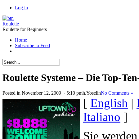
Log in
Roulette
Roulette for Beginners
Home
Subscribe to Feed
Roulette Systeme – Die Top-Ten
Posted in November 12, 2009 ¬ 5:10 pmh.
Yoselin
No Comments »
[
English
|
Italiano
]
Sie werden