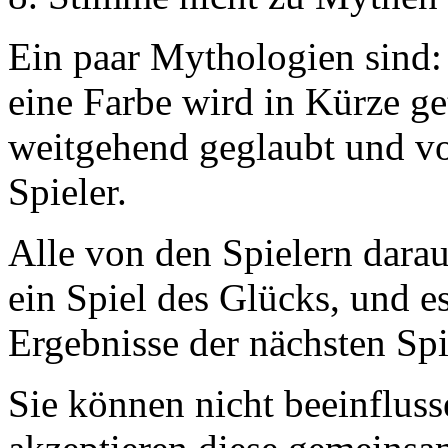
Ein paar Mythologien sind:
eine Farbe wird in Kürze ge
weitgehend geglaubt und vo
Spieler.
Alle von den Spielern darau
ein Spiel des Glücks, und e
Ergebnisse der nächsten Spi
Sie können nicht beeinfluss