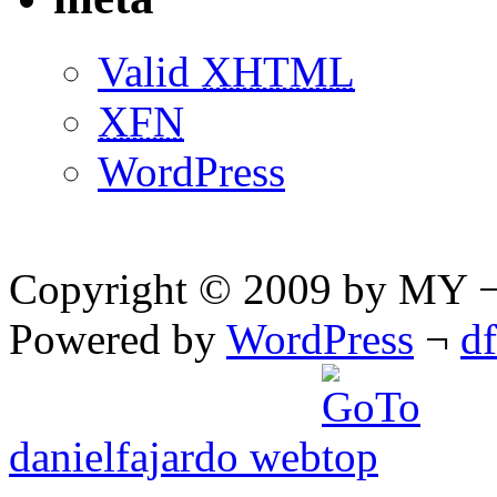
Valid
XHTML
XFN
WordPress
Copyright © 2009 by MY ¬ A
Powered by
WordPress
¬
d
danielfajardo web