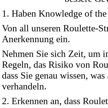
1. Haben Knowledge of th
Von all unseren Roulette-Str
Anerkennung ein.
Nehmen Sie sich Zeit, um i
Regeln, das Risiko von Roul
dass Sie genau wissen, was 
verhandeln.
2. Erkennen an, dass Roulett